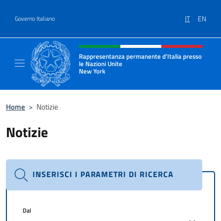
Salta al contenuto
IT
EN
Governo Italiano
Intestazione sito, social e menù
Rappresentanza permanente d’Italia presso
le Nazioni Unite
New York
Il sito ufficiale della Rappresentanza perm
Home
>
Notizie
Notizie
INSERISCI I PARAMETRI DI RICERCA
Dal