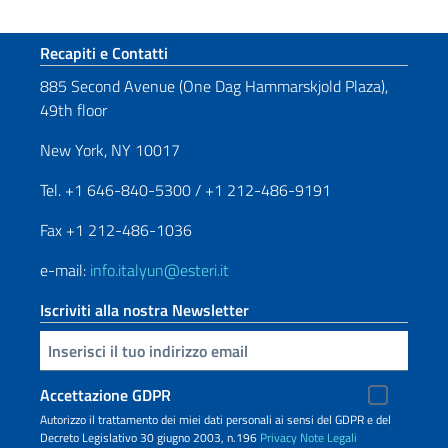
Sezione footer
Recapiti e Contatti
885 Second Avenue (One Dag Hammarskjold Plaza),
49th floor
New York, NY 10017
Tel. +1 646-840-5300 / +1 212-486-9191
Fax +1 212-486-1036
e-mail:
info.italyun@esteri.it
Iscriviti alla nostra Newsletter
Inserisci la tua email
Accettazione GDPR
Autorizzo il trattamento dei miei dati personali ai sensi del GDPR e del
Decreto Legislativo 30 giugno 2003, n.196
Privacy
Note Legali