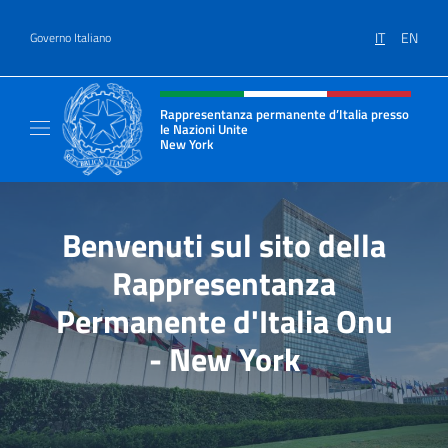
Salta al contenuto
IT
EN
Governo Italiano
Intestazione sito, social e menù
Rappresentanza permanente d’Italia presso
le Nazioni Unite
New York
Il sito ufficiale della Rappresentanza perm
Benvenuti sul sito della
Rappresentanza
Permanente d'Italia Onu
- New York