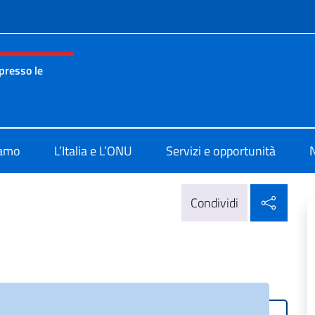
e menù
presso le
nza permanente d’Italia presso le Nazioni Unite New York
iamo
L’Italia e L’ONU
Servizi e opportunità
N
Condi
Condividi