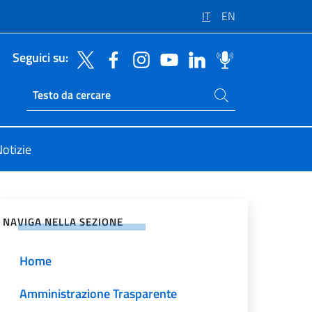
IT
EN
Seguici su:
Cerca nel sito
Ricerca sito live
otizie
vidi sui Social Network
NAVIGA NELLA SEZIONE
Home
Amministrazione Trasparente