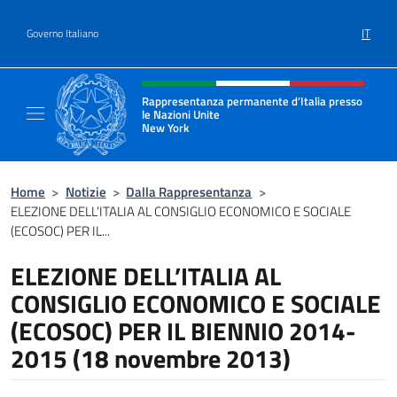
Salta al contenuto
IT
Governo Italiano
Intestazione sito, social e menù
Rappresentanza permanente d’Italia presso
le Nazioni Unite
New York
Il sito ufficiale della Rappresentanza perm
Home
>
Notizie
>
Dalla Rappresentanza
>
ELEZIONE DELL’ITALIA AL CONSIGLIO ECONOMICO E SOCIALE
(ECOSOC) PER IL...
ELEZIONE DELL’ITALIA AL
CONSIGLIO ECONOMICO E SOCIALE
(ECOSOC) PER IL BIENNIO 2014-
2015 (18 novembre 2013)