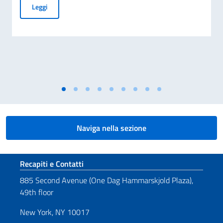
Messaggio del VPdC/On. Ministro Antonio Tajani in occasione
Leggi
Naviga nella sezione
Sezione footer
Recapiti e Contatti
885 Second Avenue (One Dag Hammarskjold Plaza),
49th floor
New York, NY 10017