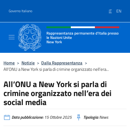
Salta al contenuto
IT
EN
Governo Italiano
Intestazione sito, social e menù
Rappresentanza permanente d’Italia presso
le Nazioni Unite
New York
Il sito ufficiale della Rappresentanza perm
Home
>
Notizie
>
Dalla Rappresentanza
>
All’ONU a New York si parla di crimine organizzato nell’era...
All’ONU a New York si parla di
crimine organizzato nell’era dei
social media
Data pubblicazione:
15 Ottobre 2025
Tipologia:
News