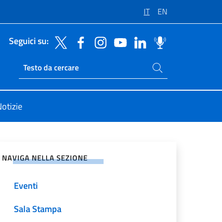
IT
EN
Seguici su:
Cerca nel sito
Ricerca sito live
otizie
vidi sui Social Network
NAVIGA NELLA SEZIONE
Eventi
Sala Stampa