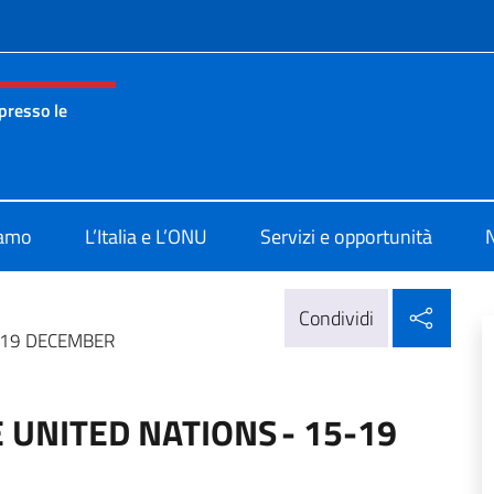
e menù
presso le
nza permanente d’Italia presso le Nazioni Unite New York
iamo
L’Italia e L’ONU
Servizi e opportunità
N
Condi
Condividi
-19 DECEMBER
 UNITED NATIONS - 15-19