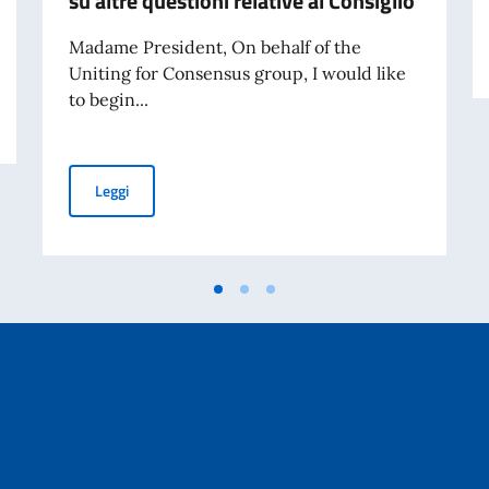
su altre questioni relative al Consiglio
Madame President, On behalf of the
Uniting for Consensus group, I would like
 in occasione della Commemorazione della tragedia di Marcinelle (70° anniver
to begin...
Dichiarazione pronunciata dal Rappresentante Permanent
Leggi