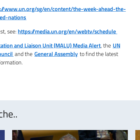
s://www.un.org/sg/en/content/the-week-ahead-the-
ted-nations
t, see:
https://media.un.org/en/webtv/schedule
ation and Liaison Unit (MALU) Media Alert
, the
UN
ouncil
and the
General Assembly
to find the latest
formation.
che..