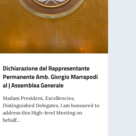
Dichiarazione del Rappresentante
THE 
Permanente Amb. Giorgio Marrapodi
NATI
al | Assemblea Generale
The W
24 Ju
Madam President, Excellencies,
for...
Distinguished Delegates, I am honoured to
address this High-level Meeting on
behalf...
Leg