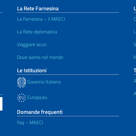
La Rete Farnesina
La Farnesina – il MAECI
C
La Rete diplomatica
L
Viaggiare sicuri
S
Dove siamo nel mondo
N
Le Istituzioni
A
Governo Italiano
A
Europa.eu
Domande frequenti
Faq – MAECI