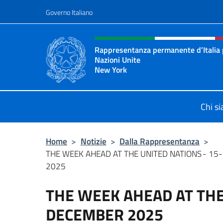
Salta al contenuto
Governo Italiano
Intestazione sito, social 
Rappresentanza permanente d’Italia 
Nazioni Unite
New York
Il sito ufficiale della Rappresenta
Chi s
Home
>
Notizie
>
Dalla Rappresentanza
>
THE WEEK AHEAD AT THE UNITED NATIONS - 15
2025
THE WEEK AHEAD AT THE
DECEMBER 2025