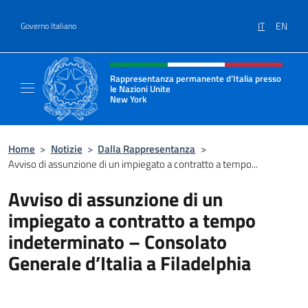
Salta al contenuto
IT
EN
Governo Italiano
Intestazione sito, social e menù
Rappresentanza permanente d’Italia presso
le Nazioni Unite
New York
Il sito ufficiale della Rappresentanza perm
Home
>
Notizie
>
Dalla Rappresentanza
>
Avviso di assunzione di un impiegato a contratto a tempo...
Avviso di assunzione di un
impiegato a contratto a tempo
indeterminato – Consolato
Generale d’Italia a Filadelphia