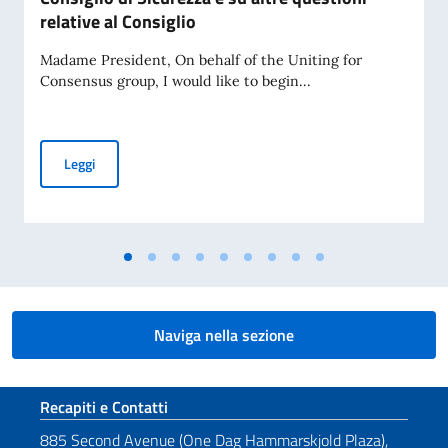
relative al Consiglio
Madame President, On behalf of the Uniting for
Consensus group, I would like to begin...
Dichiarazione pronunciata dal Rappresentante Permanente d'
Leggi
Naviga nella sezione
Sezione footer
Recapiti e Contatti
885 Second Avenue (One Dag Hammarskjold Plaza),