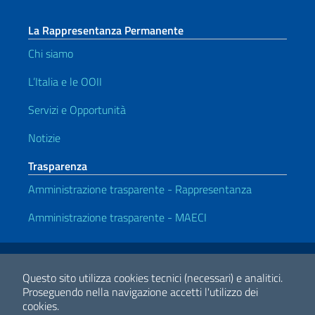
La Rappresentanza Permanente
Chi siamo
L’Italia e le OOII
Servizi e Opportunità
Notizie
Trasparenza
Amministrazione trasparente - Rappresentanza
Amministrazione trasparente - MAECI
Link Utili
Note legali
Privacy e cookie policy
Dichiarazione di Accessibilità
Questo sito utilizza cookies tecnici (necessari) e analitici.
Proseguendo nella navigazione accetti l'utilizzo dei
cookies.