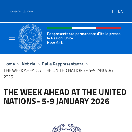
Salta al contenuto
IT
EN
Governo Italiano
Intestazione sito, social e menù
Rappresentanza permanente d’Italia presso
le Nazioni Unite
New York
Il sito ufficiale della Rappresentanza perm
Home
>
Notizie
>
Dalla Rappresentanza
>
THE WEEK AHEAD AT THE UNITED NATIONS - 5-9 JANUARY
2026
THE WEEK AHEAD AT THE UNITED
NATIONS - 5-9 JANUARY 2026