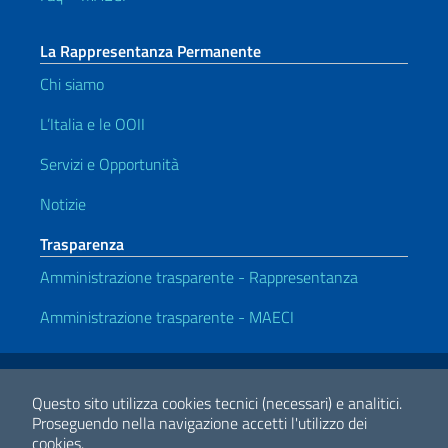
La Rappresentanza Permanente
Chi siamo
L’Italia e le OOII
Servizi e Opportunità
Notizie
Trasparenza
Amministrazione trasparente - Rappresentanza
Amministrazione trasparente - MAECI
Link Utili
Note legali
Privacy e cookie policy
Dichiarazione di Accessibilità
Questo sito utilizza cookies tecnici (necessari) e analitici.
Proseguendo nella navigazione accetti l'utilizzo dei
cookies.