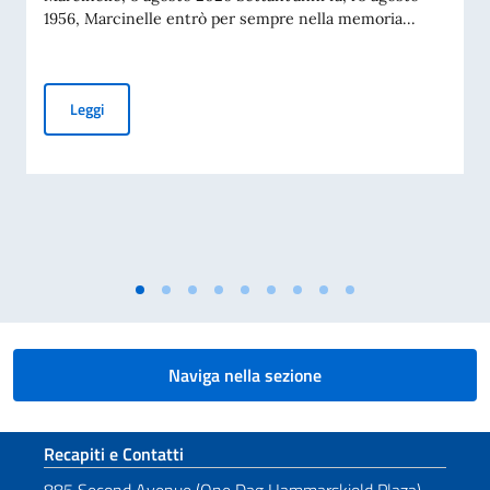
1956, Marcinelle entrò per sempre nella memoria...
Messaggio del VPdC/On. Ministro Antonio Tajani in occasione
Leggi
Naviga nella sezione
Sezione footer
Recapiti e Contatti
885 Second Avenue (One Dag Hammarskjold Plaza),