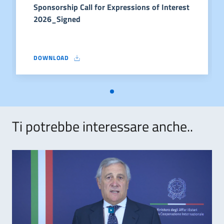
Sponsorship Call for Expressions of Interest
2026_Signed
DOWNLOAD
SPONSORSHIP CALL FOR EXPRESSIONS OF INTEREST 2026_SI
Ti potrebbe interessare anche..