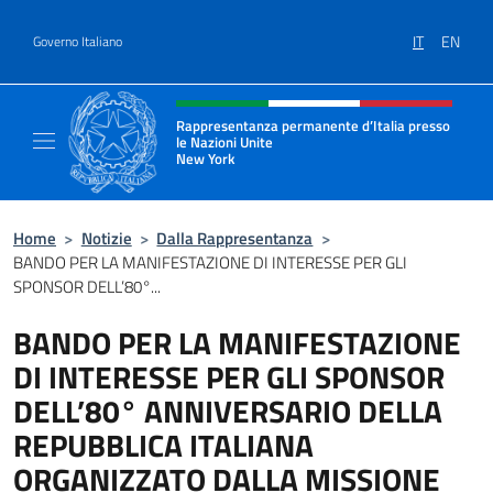
Salta al contenuto
IT
EN
Governo Italiano
Intestazione sito, social e menù
Rappresentanza permanente d’Italia presso
le Nazioni Unite
New York
Il sito ufficiale della Rappresentanza perm
Home
>
Notizie
>
Dalla Rappresentanza
>
BANDO PER LA MANIFESTAZIONE DI INTERESSE PER GLI
SPONSOR DELL’80°...
BANDO PER LA MANIFESTAZIONE
DI INTERESSE PER GLI SPONSOR
DELL’80° ANNIVERSARIO DELLA
REPUBBLICA ITALIANA
ORGANIZZATO DALLA MISSIONE