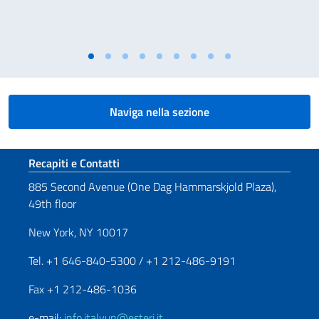
Naviga nella sezione
Sezione footer
Recapiti e Contatti
885 Second Avenue (One Dag Hammarskjold Plaza),
49th floor
New York, NY 10017
Tel. +1 646-840-5300 / +1 212-486-9191
Fax +1 212-486-1036
e-mail:
info.italyun@esteri.it