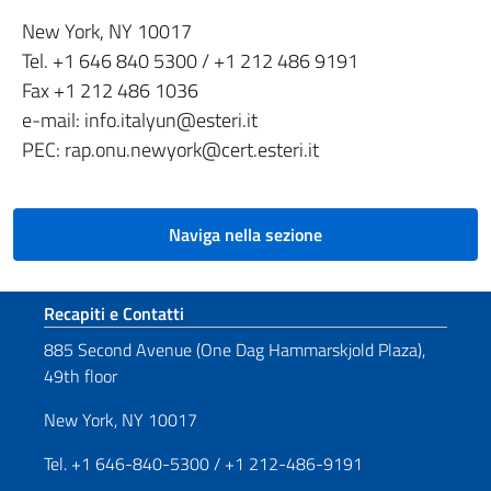
New York, NY 10017
Tel. +1 646 840 5300 / +1 212 486 9191
Fax +1 212 486 1036
e-mail: info.italyun@esteri.it
PEC: rap.onu.newyork@cert.esteri.it
Naviga nella sezione
Sezione footer
Recapiti e Contatti
885 Second Avenue (One Dag Hammarskjold Plaza),
49th floor
New York, NY 10017
Tel. +1 646-840-5300 / +1 212-486-9191