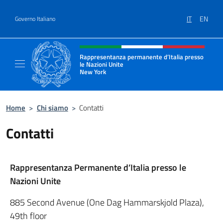
Salta al contenuto
IT
EN
Governo Italiano
Intestazione sito, social e menù
Rappresentanza permanente d’Italia presso
le Nazioni Unite
New York
Il sito ufficiale della Rappresentanza perm
Home
>
Chi siamo
>
Contatti
Contatti
Rappresentanza Permanente d’Italia presso le
Nazioni Unite
885 Second Avenue (One Dag Hammarskjold Plaza),
49th floor