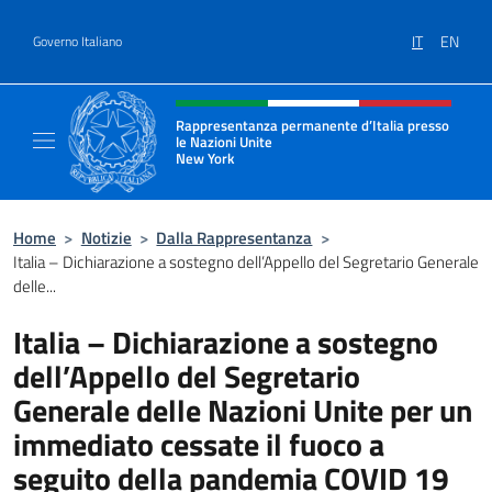
Salta al contenuto
IT
EN
Governo Italiano
Intestazione sito, social e menù
Rappresentanza permanente d’Italia presso
le Nazioni Unite
New York
Il sito ufficiale della Rappresentanza perm
Home
>
Notizie
>
Dalla Rappresentanza
>
Italia – Dichiarazione a sostegno dell’Appello del Segretario Generale
delle...
Italia – Dichiarazione a sostegno
dell’Appello del Segretario
Generale delle Nazioni Unite per un
immediato cessate il fuoco a
seguito della pandemia COVID 19